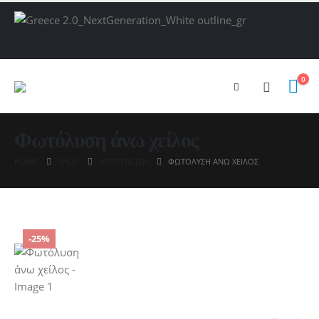
0
Φωτόλυση άνω χείλος
HOME
SHOP
ΑΠΟΤΡΊΧΩΣΗ
ΦΩΤΌΛΥΣΗ ΆΝΩ ΧΕΊΛΟΣ
-25%