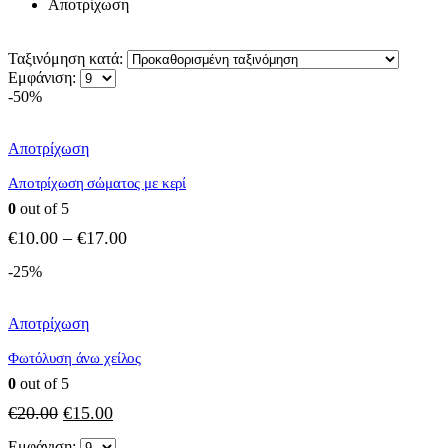
Αποτρίχωση
Ταξινόμηση κατά:
Εμφάνιση:
-50%
Αυτό
Αποτρίχωση
το
προϊόν
Αποτρίχωση σώματος με κερί
έχει
πολλαπλές
0
out of 5
παραλλαγές.
Price
€
10.00
–
€
17.00
Οι
range:
επιλογές
-25%
μπορούν
€10.00
να
through
επιλεγούν
€17.00
Αποτρίχωση
στη
σελίδα
Φωτόλυση άνω χείλος
του
προϊόντος
0
out of 5
Original
Η
€
20.00
€
15.00
price
τρέχουσα
Εμφάνιση: