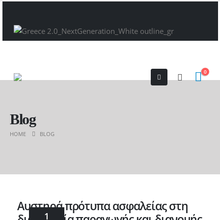
0
Blog
HOME
BLOG
Αυστηρά πρότυπα ασφαλείας στη
1
διαδικασία παραγωγής και διανομής