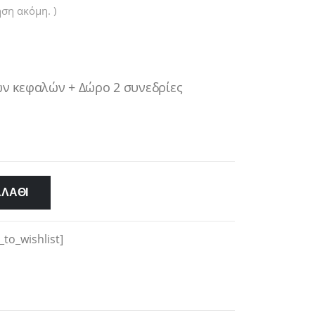
ση ακόμη. )
ν κεφαλών + Δώρο 2 συνεδρίες
ΛΆΘΙ
_to_wishlist]