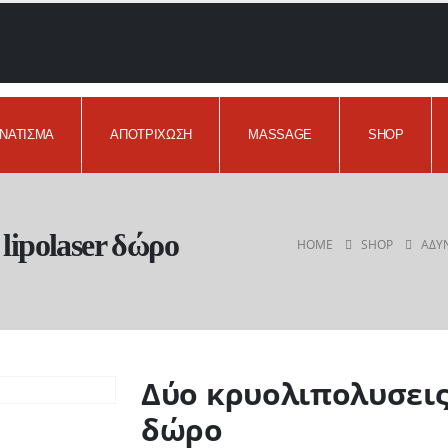
ΝΆΤΙΣΜΑ
ΑΠΟΤΡΊΧΩΣΗ
MASSAGE
SHOP
lipolaser δώρο
HOME
SHOP
ΑΔΥ
Δύο κρυολιπολυσεις 
δώρο